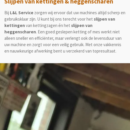
Slijpen van kettingen & heggenscharen
Bij
L&L Service
zorgen wij ervoor dat uw machines altijd scherp en
gebruiksklaar zijn. U kunt bij ons terecht voor het
slijpen van
kettingen
van kettingzagen én het
slijpen van
heggenscharen
. Een goed geslepen ketting of mes werkt niet
alleen sneller en efficiënter, maar verlengt ook de levensduur van
uw machine en zorgt voor een veilig gebruik. Met onze vakkennis
en nauwkeurige afwerking bent u verzekerd van topresultaat.