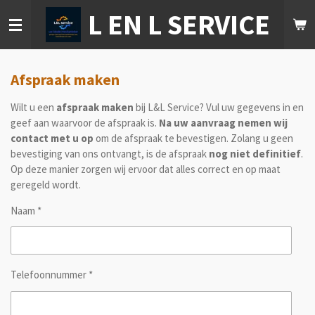
L EN L SERVICE
Ga
direct
naar
de
hoofdinhoud
Afspraak maken
Wilt u een
afspraak maken
bij L&L Service? Vul uw gegevens in en
geef aan waarvoor de afspraak is.
Na uw aanvraag nemen wij
contact met u op
om de afspraak te bevestigen. Zolang u geen
bevestiging van ons ontvangt, is de afspraak
nog niet definitief
.
Op deze manier zorgen wij ervoor dat alles correct en op maat
geregeld wordt.
Naam *
Telefoonnummer *