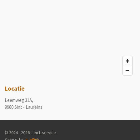
Locatie
Leemweg 31A,
9980 Sint - Laureins
© 2024 - 2026 L en L service
Powered by
JouwWeb